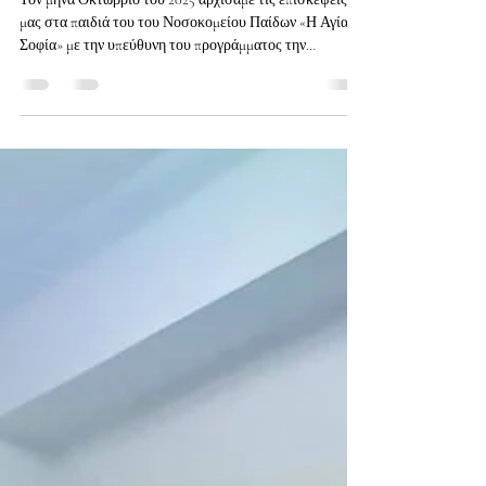
Love People
30 Δεκ 2025
διαβάστηκε 1 λεπτά
Χαρούμενες ώρες με τα παιδιά του
Νοσοκομείου Παίδων «Η Αγία
Σοφία»
Τον μήνα Οκτώβριο του 2025 αρχίσαμε τις επισκέψεις
μας στα παιδιά του του Νοσοκομείου Παίδων «Η Αγία
Σοφία» με την υπεύθυνη του προγράμματος την
αγαπημένη μας Κατερίνα Γιαμά και την ωραία ομάδα των
νέων εθελοντών μας, για δύο ώρες κάθε Εβδομάδα,
ημέρα Τετάρτη. Ένα πρόγραμμα που έχει ενθουσιάσει
παιδιά, γονείς, εθελοντές και ανθρώπους του
Νοσοκομείου. Χαρακτηριστικά είναι τα λόγια που μας
έστειλαν από την Κοινωνική Υπηρεσία του
Νοσοκομείου. Ένας κύκλος, πολλά παιδιά,