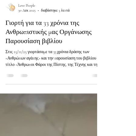
Love People
30 Δεκ 2025
διαβάστηκε 3 λεπτά
Γιορτή για τα 33 χρόνια της
Ανθρωπιστικής μας Οργάνωσης
Παρουσίαση βιβλίου
Στις 15/11/25 γιορτάσαμε τα 33 χρόνια δράσης των
«Ανθρώπων αγάπης» και την παρουσίαση του βιβλίου με
τίτλο «Άνθρωποι Φάροι της Πίστης, της Τέχνης και της
Επιστήμης» στο Π.Π.Ι.Ε.Δ. Στην εκδήλωσή μας
παρευρέθηκαν: ο Σεβασμιώτατος Μητροπολίτης μας κ.
Γαβριήλ, ο Θεοφιλέστατος Επίσκοπος Τολιάρας και
Νοτίου Μαδαγασκάρης, Ιερείς, συνοδοιπόροι μας, φίλοι
μας και πολλοί άνθρωποι της τοπικής μας κοινωνίας.