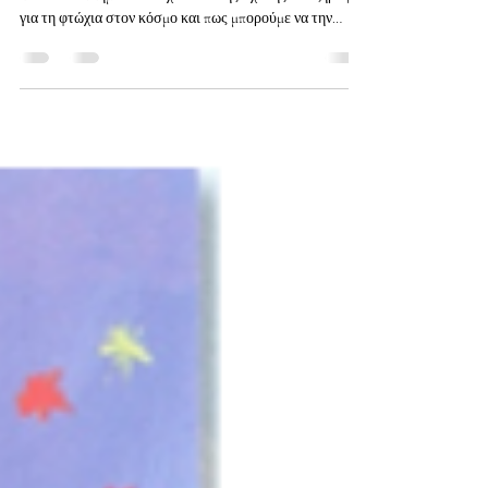
Στις 17/11 /25 παγκόσμια ημέρας φτώχιας, μιλήσαμε στα
παιδιά του Δημοτικού σχολείου της Σχολής Χατζήβεη
για τη φτώχια στον κόσμο και πως μπορούμε να την
εξαλείψουμε. Δώσαμε σε κάθε τμήμα του σχολείου τον
κουμπαράς αγάπης για την συγκέντρωση χρημάτων για
τα παιδιά των σχολείων μας στο Μπουρούντι. Στο τέλος
του χρόνου θα σπάσουμε τους κουμπαράδες και τα
χρήματα θα γίνουν δώρα και φαγητό γι’ αυτά τα φτωχά
παιδιά. Επίσης κάθε τμήμα πήρε το «παιδί καρδιάς» , που
έχουν υιοθετήσ