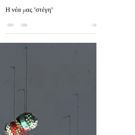
Love People
30 Δεκ 2025
διαβάστηκε 0 λεπτά
Η νέα μας "στέγη"