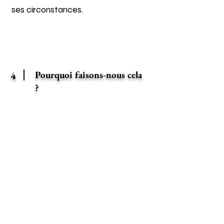
ses circonstances.
Pourquoi faisons-nous cela
4
?
Parce que nous croyons que la
présence, la tendresse et l’amour
ont un pouvoir guérisseur.
Dans un hôpital où la médecine
soigne le corps, le contact humain
touche l’âme.