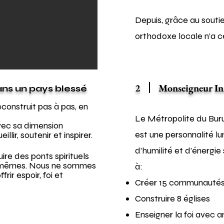
Depuis, grâce au soutie
orthodoxe locale n’a c
2
Monseigneur Inn
ans un pays blessé
construit pas à pas, en
​Le Métropolite du Bu
vec sa dimension
est une personnalité lu
lir, soutenir et inspirer.
d’humilité et d’énergie 
re des ponts spirituels
ux-mêmes. Nous ne sommes
à:
ir espoir, foi et
Créer 15 communautés
Construire 8 églises
Enseigner la foi avec a