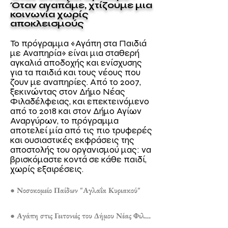
Όταν αγαπάμε, χτίζουμε μια
κοινωνία χωρίς
αποκλεισμούς
Το πρόγραμμα «Αγάπη στα Παιδιά
με Αναπηρία» είναι μια σταθερή
αγκαλιά αποδοχής και ενίσχυσης
για τα παιδιά και τους νέους που
ζουν με αναπηρίες. Από το 2007,
ξεκινώντας στον Δήμο Νέας
Φιλαδέλφειας, και επεκτεινόμενο
από το 2018 και στον Δήμο Αγίων
Αναργύρων, το πρόγραμμα
αποτελεί μία από τις πιο τρυφερές
και ουσιαστικές εκφράσεις της
αποστολής του οργανισμού μας: να
βρισκόμαστε κοντά σε κάθε παιδί,
χωρίς εξαιρέσεις.
● Νοσοκομείο Παίδων "Αγλαΐα Κυριακού"
● Αγάπη στις Γειτονιές του Δήμου Νέας Φιλαδέλφειας