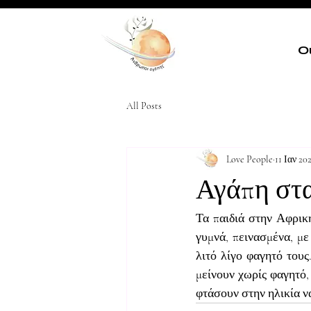
Ο
All Posts
Love People
11 Ιαν 20
Αγάπη στα
Τα παιδιά στην Αφρική
γυμνά, πεινασμένα, με
λιτό λίγο φαγητό τους
μείνουν χωρίς φαγητό
φτάσουν στην ηλικία ν