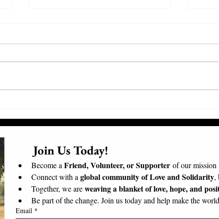
Συνάντηση Προέδρων και
Επισ
Εθελοντών
Επίσ
Μαδα
      Join Us Today!​
Friend, Volunteer, or Supporter
Become a 
 of our mission
global community of Love and Solidarity
Connect with a 
,
weaving a blanket of love, hope, and posi
Together, we are 
Be part of the change. Join us today and help make the world 
Email
*