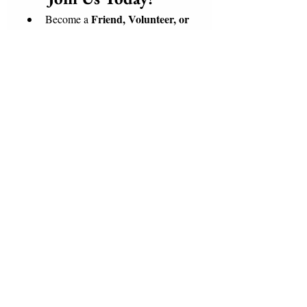
Friend, Volunteer, or 
Become a 
Supporter
 of our mission
global 
Connect with a 
community of Love and 
Solidarity
, bringing care, dignity, 
and hope to those who need it 
most.
weaving a 
Together, we are 
blanket of love, hope, and 
positive change
 a warm embrace 
for the world.
Be part of the change. Join us 
today and help make the world a 
better place for everyone.
Email
*
Subscribe