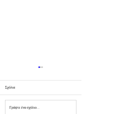
Σχόλια
Συνάντηση Προέδρων
Επιστολή π. Πρόδ
Γράψτε ένα σχόλιο...
και Εθελοντών
Επίσκοπου Τολιάρ