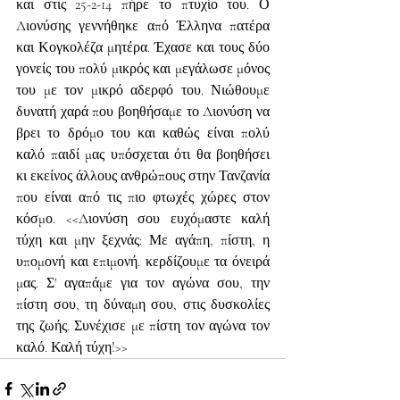
και στις 25-2-14 πήρε το πτυχίο του. Ο 
Διονύσης γεννήθηκε από Έλληνα πατέρα 
και Κογκολέζα μητέρα. Έχασε και τους δύο 
γονείς του πολύ μικρός και μεγάλωσε μόνος 
του με τον μικρό αδερφό του. Νιώθουμε 
δυνατή χαρά που βοηθήσαμε το Διονύση να 
βρει το δρόμο του και καθώς είναι πολύ 
καλό παιδί μας υπόσχεται ότι θα βοηθήσει 
κι εκείνος άλλους ανθρώπους στην Τανζανία 
που είναι από τις πιο φτωχές χώρες στον 
κόσμο. <<Διονύση σου ευχόμαστε καλή 
τύχη και μην ξεχνάς: Με αγάπη, πίστη, η 
υπομονή και επιμονή. κερδίζουμε τα όνειρά 
μας. Σ' αγαπάμε για τον αγώνα σου, την 
πίστη σου, τη δύναμη σου, στις δυσκολίες 
της ζωής. Συνέχισε με πίστη τον αγώνα τον 
καλό. Καλή τύχη!>>