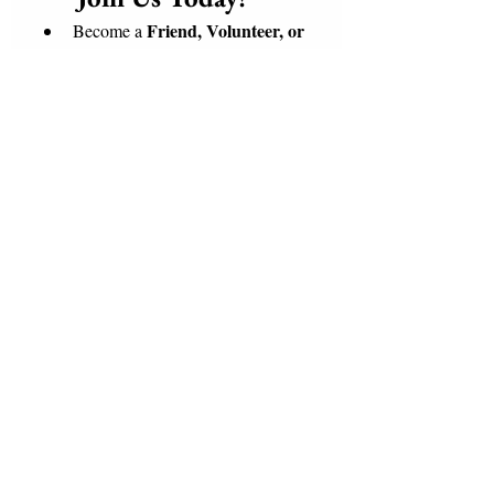
Friend, Volunteer, or 
Become a 
Supporter
 of our mission
global 
Connect with a 
community of Love and 
Solidarity
, bringing care, dignity, 
and hope to those who need it 
most.
weaving a 
Together, we are 
blanket of love, hope, and 
positive change
 a warm embrace 
for the world.
Be part of the change. Join us 
today and help make the world a 
better place for everyone.
Email
*
Subscribe