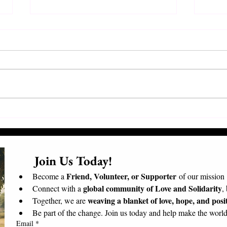
Συνάντηση Προέδρων και
Επισ
Εθελοντών
Επίσ
Μαδα
      Join Us Today!​
Friend, Volunteer, or Supporter
Become a 
 of our mission
global community of Love and Solidarity
Connect with a 
,
weaving a blanket of love, hope, and posi
Together, we are 
Be part of the change. Join us today and help make the world 
Email
*