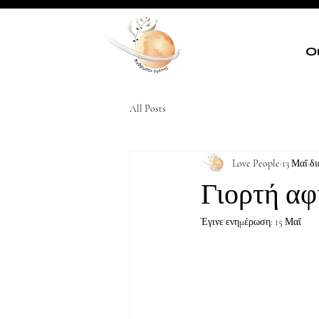
Ο
All Posts
Love People
13 Μαΐ
δι
Γιορτή α
Έγινε ενημέρωση:
15 Μαΐ