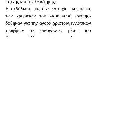
Τέχνης και της Επιστήμης».
Η εκδήλωσή μας είχε επιτυχία  και μέρος 
των χρημάτων του «κουμπαρά αγάπης» 
δόθηκαν για την αγορά χριστουγεννιάτικων 
τροφίμων σε οικογένειες μέσω του 
Κοινωνικού Παντοπωλείου του Δήμου της 
Ν. Φιλαδέλφειας.
Με εκτίμηση και πολλές ευχαριστίες
Η Πρόεδρος των Ανθρώπων αγάπης
                 Γεωργία Χατζήβεη
Πρόσφατες αναρτήσεις
Εμφάνιση όλων