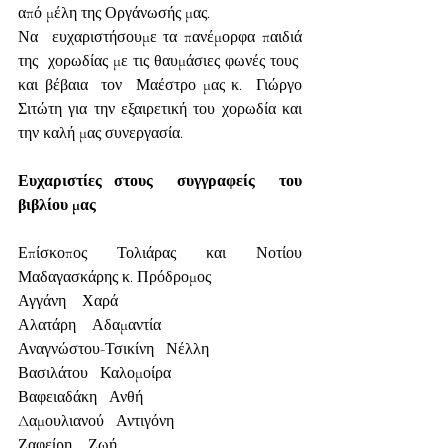
από μέλη της Οργάνωσής μας.
Να  ευχαριστήσουμε τα πανέμορφα παιδιά 
της  χορωδίας με τις θαυμάσιες φωνές τους  
και βέβαια  τον  Μαέστρο μας κ.  Γιώργο 
Σιτώτη για την εξαιρετική του χορωδία και 
την καλή μας συνεργασία.
Ευχαριστίες στους  συγγραφείς  του 
βιβλίου μας
Επίσκοπος Τολιάρας και Νοτίου 
Μαδαγασκάρης κ. Πρόδρομος
Αγγάνη    Χαρά
Αλατάρη    Αδαμαντία
Αναγνώστου-Τσικίνη   Νέλλη
Βασιλάτου   Καλομοίρα
Βαφειαδάκη   Ανθή
Δαμουλιανού   Αντιγόνη
Ζαφείρη    Ζωή