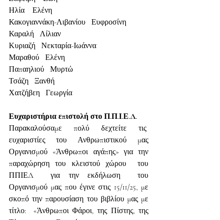
Ηλία    Ελένη
Κακογιαννάκη-Λιβανίου   Ευφροσίνη
Καραλή   Λίλιαν
Κυριαζή   Νεκταρία-Ιωάννα
Μαραθού   Ελένη
Παπαηλιού   Μυρτώ
Τσάζη   Ξανθή
Χατζήβεη   Γεωργία
Ευχαριστήρια επιστολή στο Π.Π.Ι.Ε.Δ.
Παρακαλούσαμε πολύ δεχτείτε τις  
ευχαριστίες του Ανθρωπιστικού μας 
Οργανισμού «Άνθρωποι αγάπης» για την 
παραχώρηση του κλειστού χώρου  του 
ΠΠΙΕΔ  για την εκδήλωση  του 
Οργανισμού μας που έγινε στις 15/11/25, με 
σκοπό την παρουσίαση του βιβλίου μας με 
τίτλο:  «Άνθρωποι Φάροι, της Πίστης, της 