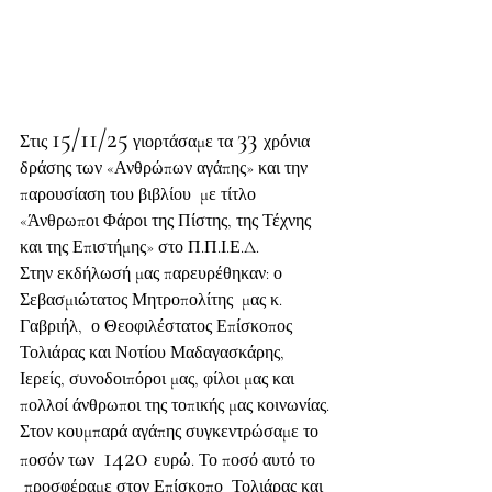
15/11/25
33 
Στις 
γιορτάσαμε τα 
χρόνια 
δράσης των «Ανθρώπων αγάπης» και την 
παρουσίαση του βιβλίου  με τίτλο 
«Άνθρωποι Φάροι της Πίστης, της Τέχνης 
και της Επιστήμης» στο Π.Π.Ι.Ε.Δ.
Στην εκδήλωσή μας παρευρέθηκαν: ο 
Σεβασμιώτατος Μητροπολίτης  μας κ. 
Γαβριήλ,  ο Θεοφιλέστατος Επίσκοπος 
Τολιάρας και Νοτίου Μαδαγασκάρης, 
Ιερείς, συνοδοιπόροι μας, φίλοι μας και 
πολλοί άνθρωποι της τοπικής μας κοινωνίας.
Στον κουμπαρά αγάπης συγκεντρώσαμε το 
1420 
ποσόν των  
ευρώ. Το ποσό αυτό το 
 προσφέραμε στον Επίσκοπο  Τολιάρας και 