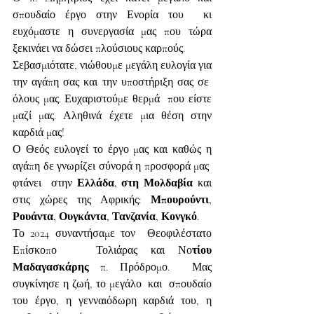
σπουδαίο έργο στην Ενορία του  κι 
ευχόμαστε η συνεργασία μας που τώρα 
ξεκινάει να δώσει πλούσιους καρπούς.
Σεβασμιότατε, νιώθουμε μεγάλη ευλογία για 
την αγάπη σας και την υποστήριξη σας σε  
όλους μας. Ευχαριστούμε θερμά  που είστε 
μαζί μας. Αληθινά έχετε μια θέση στην 
καρδιά μας!
Ο Θεός ευλογεί το έργο μας και καθώς η 
αγάπη δε γνωρίζει σύνορά η προσφορά μας  
φτάνει  στην
 Ελλάδα, στη Μολδαβία 
και 
στις χώρες της Αφρικής
: Μπουρούντι, 
Ρουάντα, Ουγκάντα, Τανζανία, Κονγκό.
Το 2024 συναντήσαμε τον  Θεοφιλέστατο 
Επίσκοπο   Τολιάρας και Νο
τίου 
Μαδαγασκάρης 
π. Πρόδρομο.  Μας 
συγκίνησε η ζωή, το μεγάλο  και  σπουδαίο 
του έργο, η γενναιόδωρη καρδιά του, η 