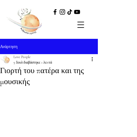
Ανάρτηση
Love People
9 Ιουλ
διαβάστηκε 1 λεπτά
Γιορτή του πατέρα και της
μουσικής