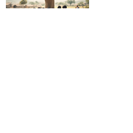
      Join Us Today!​
Friend, Volunteer, or 
Become a 
Supporter
 of our mission
global 
Connect with a 
community of Love and 
Solidarity
, bringing care, dignity, 
and hope to those who need it 
most.
weaving a 
Together, we are 
blanket of love, hope, and 
positive change
 a warm embrace 
for the world.
Be part of the change. Join us 