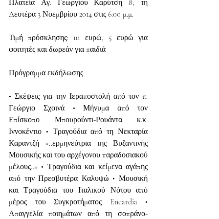
Πλατεία Αγ. Γεωργίου Καρύτση 8, τη 
Δευτέρα 3 Νοεμβρίου 2014 στις 6:00 μ.μ.
Τιμή πρόσκλησης: 10 ευρώ, 5 ευρώ για 
φοιτητές και δωρεάν για παιδιά
Πρόγραμμα εκδήλωσης
• Σκέψεις για την Ιεραποστολή από τον π. 
Γεώργιο Σχοινά • Μήνυμα από τον 
Επίσκοπο Μπουρούντι-Ρουάντα κ.κ. 
Ιννοκέντιο • Τραγούδια από τη Νεκταρία 
Καραντζή «..ερμηνεύτρια της Βυζαντινής 
Μουσικής και του αρχέγονου παραδοσιακού 
μέλους..» • Τραγούδια και κείμενα αγάπης 
από την Πρεσβυτέρα Καλυψώ • Μουσική 
και Τραγούδια του Ιταλικού Νότου από 
μέρος του Συγκροτήματος Encardia • 
Απαγγελία ποιημάτων από τη σοπράνο-