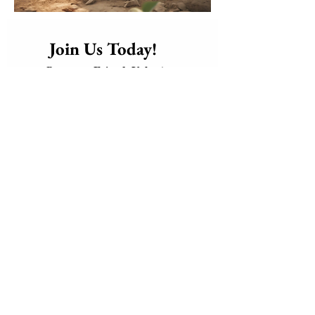
      Join Us Today!​
Friend, Volunteer, or 
Become a 
Supporter
 of our mission
global 
Connect with a 
community of Love and 
Solidarity
, bringing care, dignity, 
and hope to those who need it 
most.
weaving a 
Together, we are 
blanket of love, hope, and 
positive change
 a warm embrace 
for the world.
Be part of the change. Join us 
today and help make the world a 
better place for everyone.
Email
*