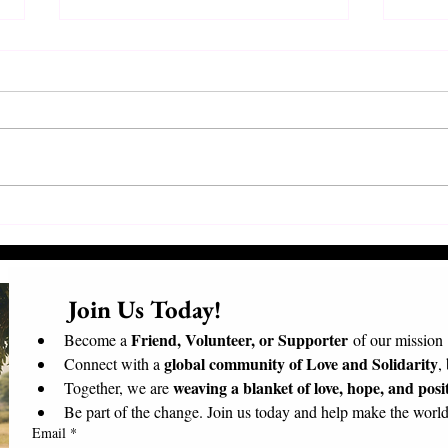
Συνάντηση Προέδρων και
Επισ
Εθελοντών
Επίσ
Μαδα
      Join Us Today!​
Friend, Volunteer, or Supporter
Become a 
 of our mission
global community of Love and Solidarity
Connect with a 
,
weaving a blanket of love, hope, and posi
Together, we are 
Be part of the change. Join us today and help make the world 
Email
*