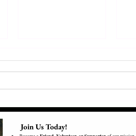
Συνάντηση Προέδρων και
Επισ
Εθελοντών
Επίσ
Μαδα
      Join Us Today!​
Friend, Volunteer, or Supporter
Become a 
 of our mission