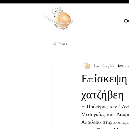
Ο
All Posts
Love People
11 Ιαν 20
Επίσκεψη 
χατζήβεη
Η Πρόεδρος των " Ανθ
Μεσογαίας και Λαυρε
Απριλίου στις10.00π.