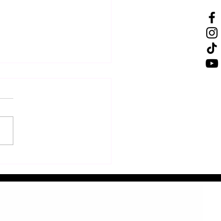
τολή π. Πρόδρομου
κοπου Τολιάρας και Νοτίου
γασκάρης