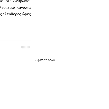
, οι " Άνθρωποι 
λεοπτικά κανάλια 
ις ελεύθερες ώρες 
Εμφάνιση όλων