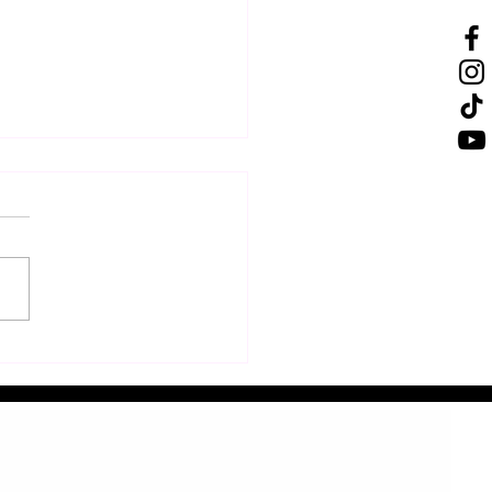
τολή π. Πρόδρομου
κοπου Τολιάρας και Νοτίου
γασκάρης