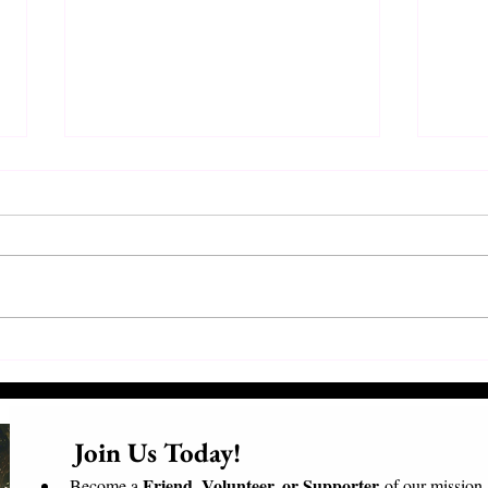
Συνάντηση Προέδρων και
Επισ
Εθελοντών
Επίσ
Μαδα
      Join Us Today!​
Friend, Volunteer, or Supporter
Become a 
 of our mission