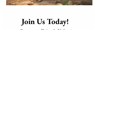
      Join Us Today!​
Friend, Volunteer, or 
Become a 
Supporter
 of our mission
global 
Connect with a 
community of Love and 
Solidarity
, bringing care, dignity, 
and hope to those who need it 
most.
weaving a 
Together, we are 
blanket of love, hope, and 
positive change
 a warm embrace 
for the world.
Be part of the change. Join us 
today and help make the world a 
better place for everyone.
Email
*