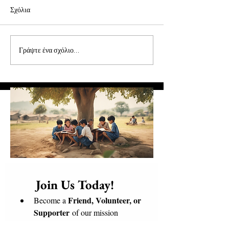
Σχόλια
Συνάντηση Προέδρων
Επιστολή π. Πρόδ
Γράψτε ένα σχόλιο...
και Εθελοντών
Επίσκοπου Τολιάρ
Νοτίου Μαδαγασκ
      Join Us Today!​
Friend, Volunteer, or 
Become a 
Supporter
 of our mission
global 
Connect with a 