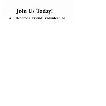
      Join Us Today!​
Friend, Volunteer, or 
Become a 
Supporter
 of our mission
global 
Connect with a 
community of Love and 
Solidarity
, bringing care, dignity, 
and hope to those who need it 
most.
weaving a 
Together, we are 
blanket of love, hope, and 
positive change
 a warm embrace 
for the world.
Be part of the change. Join us 
today and help make the world a 
better place for everyone.
Email
*