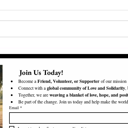
Συνάντηση Προέδρων και
Επισ
Εθελοντών
Επίσ
Μαδα
      Join Us Today!​
Friend, Volunteer, or Supporter
Become a 
 of our mission
global community of Love and Solidarity
Connect with a 
,
weaving a blanket of love, hope, and posi
Together, we are 
Be part of the change. Join us today and help make the world 
Email
*