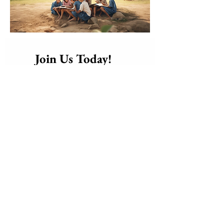
      Join Us Today!​
Friend, Volunteer, or 
Become a 
Supporter
 of our mission
global 
Connect with a 
community of Love and 
Solidarity
, bringing care, dignity, 
and hope to those who need it 
most.
weaving a 
Together, we are 
blanket of love, hope, and 
positive change
 a warm embrace 
for the world.
Be part of the change. Join us 
today and help make the world a 