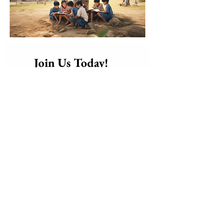
      Join Us Today!​
Friend, Volunteer, or 
Become a 
Supporter
 of our mission
global 
Connect with a 
community of Love and 
Solidarity
, bringing care, dignity, 
and hope to those who need it 
most.
weaving a 
Together, we are 
blanket of love, hope, and 
positive change
 a warm embrace 
for the world.
Be part of the change. Join us 
today and help make the world a 