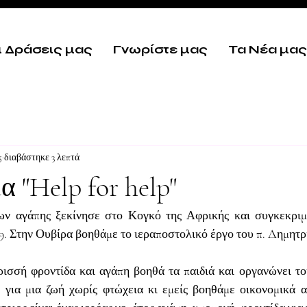
ι Δράσεις μας
Γνωρίστε μας
Τα Νέα μας
5
διαβάστηκε 3 λεπτά
 "Help for help"
ν αγάπης ξεκίνησε στο Κογκό της Αφρικής και συγκεκριμέ
9. Στην Ουβίρα βοηθάμε το ιεραποστολικό έργο του π. Δημητρ
ρισσή φροντίδα και αγάπη βοηθά τα παιδιά και οργανώνει το
 για μια ζωή χωρίς φτώχεια κι εμείς βοηθάμε οικονομικά α