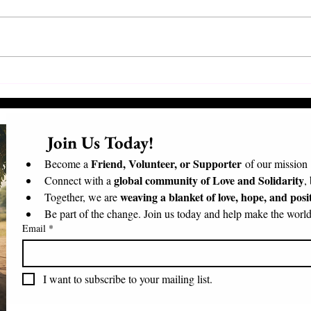
Συνάντηση Προέδρων και
Επισ
Εθελοντών
Επίσ
Μαδα
      Join Us Today!​
Friend, Volunteer, or Supporter
Become a 
 of our mission
global community of Love and Solidarity
Connect with a 
,
weaving a blanket of love, hope, and posi
Together, we are 
Be part of the change. Join us today and help make the world 
Email
*
I want to subscribe to your mailing list.