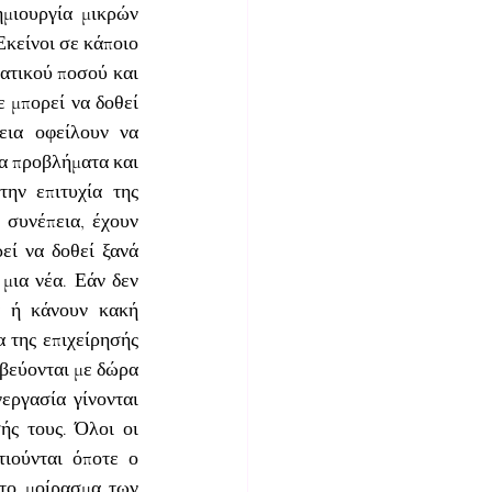
ιουργία μικρών 
κείνοι σε κάποιο 
ατικού ποσού και 
 μπορεί να δοθεί 
ια οφείλουν να 
α προβλήματα και 
ην επιτυχία της 
συνέπεια, έχουν 
ί να δοθεί ξανά 
μια νέα. Εάν δεν 
 ή κάνουν κακή 
 της επιχείρησής 
βεύονται με δώρα 
εργασία γίνονται 
ς τους. Όλοι οι 
ιούνται όποτε ο 
το μοίρασμα των 