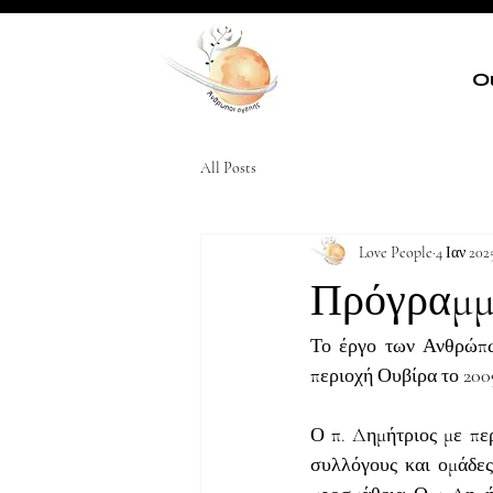
Ο
All Posts
Love People
4 Ιαν 202
Πρόγραμμα
Το έργο των Ανθρώπω
περιοχή Ουβίρα το 200
Ο π. Δημήτριος με πε
συλλόγους και ομάδες