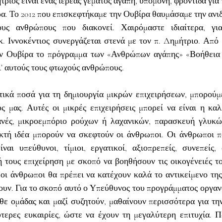
ριος είναι ένας ιερέας γεμάτος αγάπη, υπομονή, φροντίδα για τ
. Το 2012 που επισκεφτήκαμε την Ουβίρα θαυμάσαμε την ανιδ
υς ανθρώπους που διακονεί. Χαιρόμαστε ιδιαίτερα, για
 Ιννοκέντιος συνεργάζεται στενά με τον π. Δημήτριο. Από 
ν Ουβίρα το πρόγραμμα των «Ανθρώπων αγάπης» «Βοήθεια γ
ι’ αυτούς τους φτωχούς ανθρώπους.
τικά ποσά για τη δημιουργία μικρών επιχειρήσεων, μπορούμ
μας. Αυτές οι μικρές επιχειρήσεις μπορεί να είναι η καλλ
ανές, μικροεμπόριο ρούχων ή λαχανικών, παρασκευή γλυκώ
κτή ιδέα μπορούν να σκεφτούν οι άνθρωποι. Οι άνθρωποι π
ναι υπεύθυνοι, τίμιοι, εργατικοί, αξιοπρεπείς, συνεπείς, 
 τους επιχείρηση με σκοπό να βοηθήσουν τις οικογένειές το
οι άνθρωποι θα πρέπει να κατέχουν καλά το αντικείμενο της
υν. Για το σκοπό αυτό ο Υπεύθυνος του προγράμματος οργαν
ε ομάδας και μαζί συζητούν, μαθαίνουν περισσότερα για την
τερες ευκαιρίες, ώστε να έχουν τη μεγαλύτερη επιτυχία. Π