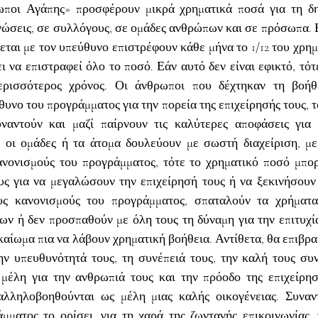
ποι Αγάπης» προσφέρουν μικρά χρηματικά ποσά για τη δημ
ώσεις, σε συλλόγους, σε ομάδες ανθρώπων και σε πρόσωπα. Ε
εται με τον υπεύθυνο επιστρέφουν κάθε μήνα το 1/12 του χρημ
ι να επιστραφεί όλο το ποσό. Εάν αυτό δεν είναι εφικτό, τότε
ρισσότερος χρόνος. Οι άνθρωποι που δέχτηκαν τη βοήθε
υνο του προγράμματος για την πορεία της επιχείρησής τους, τ
ναντούν και μαζί παίρνουν τις καλύτερες αποφάσεις για τ
ν οι ομάδες ή τα άτομα δουλεύουν με σωστή διαχείριση, με 
ανονισμούς του προγράμματος, τότε το χρηματικό ποσό μπορε
ς για να μεγαλώσουν την επιχείρησή τους ή να ξεκινήσουν 
ους κανονισμούς του προγράμματος, σπαταλούν τα χρήματα
ων ή δεν προσπαθούν με όλη τους τη δύναμη για την επιτυχία
ικαίωμα πια να λάβουν χρηματική βοήθεια. Αντίθετα, θα επιβρα
ν υπευθυνότητά τους, τη συνέπειά τους, την καλή τους συν
μέλη για την ανθρωπιά τους και την πρόοδο της επιχείρησή
λληλοβοηθούνται ως μέλη μιας καλής οικογένειας. Συναντ
μματος το ορίσει, για τη χαρά της ζωντανής επικοινωνίας, 