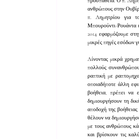
προσπάθεια. Ο π. Δημήτ
ανθρώπους στην Ουβίρα
π. Δημητρίου για το
Μπουρούντι-Ρουάντα κ.
2014 εφαρμόζουμε στη
μικρές πηγές εσόδων γ
Δίνοντας μικρά χρημα
πολλούς συνανθρώπους 
ραπτική με ραπτομηχ
οποιαδήποτε άλλη εφι
βοήθεια, πρέπει να εί
δημιουργήσουν τη δική
αποδοχή της βοήθειας 
θέλουν να δημιουργήσο
με τους ανθρώπους κάθ
και βρίσκουν τις καλύ