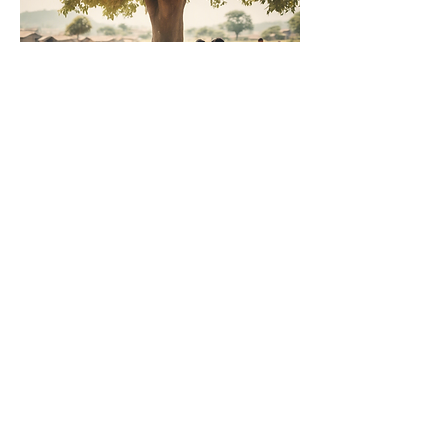
      Join Us Today!​
Friend, Volunteer, or 
Become a 
Supporter
 of our mission
global 
Connect with a 
community of Love and 
Solidarity
, bringing care, dignity, 
and hope to those who need it 
most.
weaving a 
Together, we are 
blanket of love, hope, and 
positive change
 a warm embrace 
for the world.