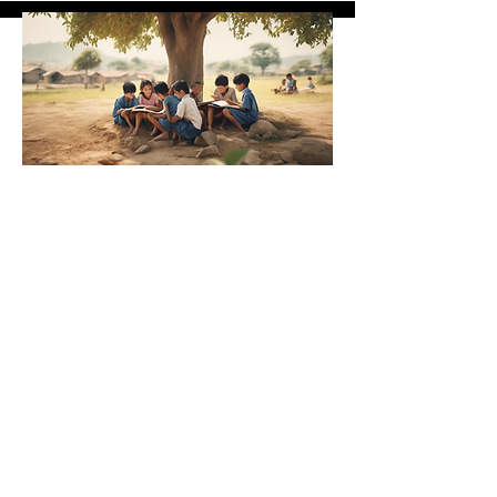
      Join Us Today!​
Friend, Volunteer, or 
Become a 
Supporter
 of our mission
global 
Connect with a 
community of Love and 
Solidarity
, bringing care, dignity, 
and hope to those who need it 
most.
weaving a 
Together, we are 
blanket of love, hope, and 
positive change
 a warm embrace 