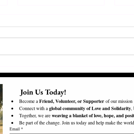
Συνάντηση Προέδρων και
Επισ
Εθελοντών
Επίσ
Μαδα
      Join Us Today!​
Friend, Volunteer, or Supporter
Become a 
 of our mission
global community of Love and Solidarity
Connect with a 
,
weaving a blanket of love, hope, and posi
Together, we are 
Be part of the change. Join us today and help make the world 
Email
*