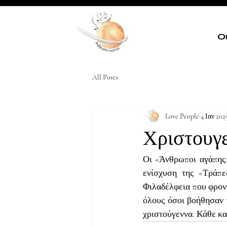
Ο
All Posts
Love People
4 Ιαν 202
Χριστουγε
Οι «Άνθρωποι αγάπης» 
ενίσχυση της «Τράπε
Φιλαδέλφεια που φροντ
όλους όσοι βοήθησαν γ
χριστούγεννα. Κάθε καλ