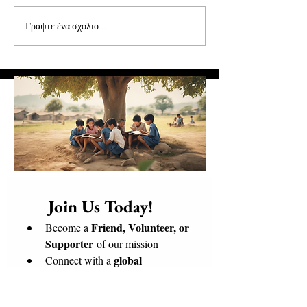
Συνάντηση Προέδρων
Επιστολή π. Πρόδ
Γράψτε ένα σχόλιο...
και Εθελοντών
Επίσκοπου Τολιάρ
Νοτίου Μαδαγασκ
      Join Us Today!​
Friend, Volunteer, or 
Become a 
Supporter
 of our mission
global 
Connect with a 
community of Love and 
Solidarity
, bringing care, dignity, 