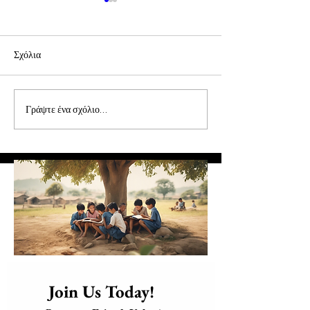
Σχόλια
Συνάντηση Προέδρων
Επιστολή π. Πρόδ
Γράψτε ένα σχόλιο...
και Εθελοντών
Επίσκοπου Τολιάρ
Νοτίου Μαδαγασκ
      Join Us Today!​